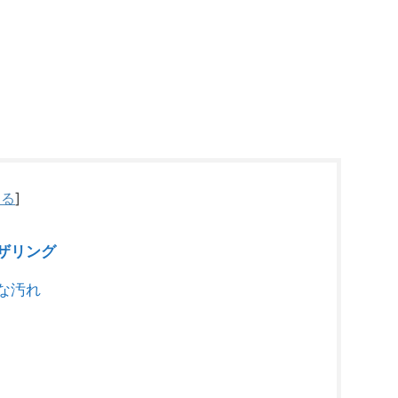
じる
]
ザリング
な汚れ