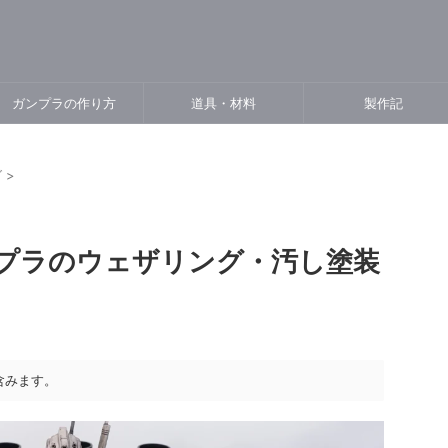
ガンプラの作り方
道具・材料
製作記
グ
>
プラのウェザリング・汚し塗装
含みます。