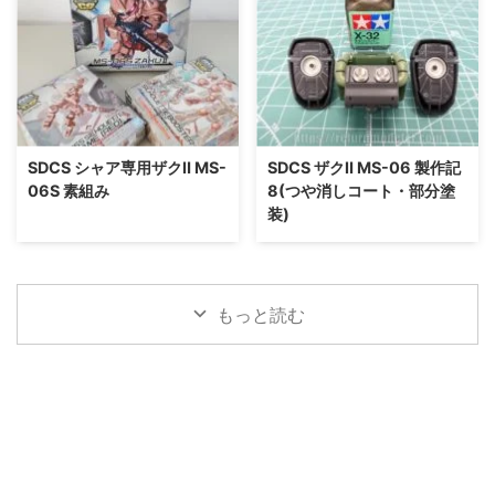
SDCS シャア専用ザクⅡ MS-
SDCS ザクⅡ MS-06 製作記
06S 素組み
8(つや消しコート・部分塗
装)
もっと読む