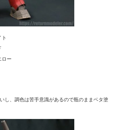
イト
ド
エロー
いし、調色は苦手意識があるので瓶のままベタ塗