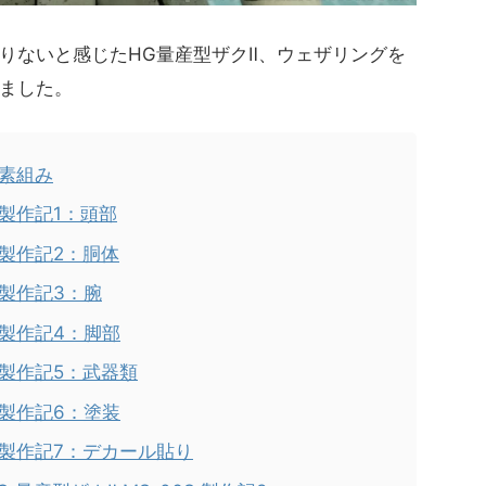
りないと感じたHG量産型ザクⅡ、ウェザリングを
ました。
 素組み
S 製作記1：頭部
S 製作記2：胴体
S 製作記3：腕
S 製作記4：脚部
S 製作記5：武器類
S 製作記6：塗装
6S 製作記7：デカール貼り