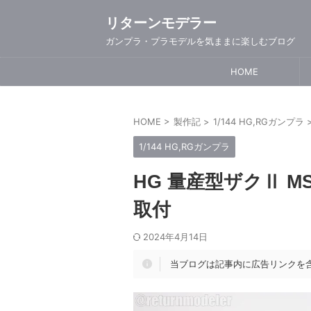
リターンモデラー
ガンプラ・プラモデルを気ままに楽しむブログ
HOME
HOME
>
製作記
>
1/144 HG,RGガンプラ
1/144 HG,RGガンプラ
HG 量産型ザクⅡ M
取付
2024年4月14日
当ブログは記事内に広告リンクを