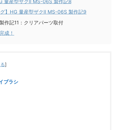
量産型ザクⅡ MS-06S 製作記8
HG 量産型ザクⅡ MS-06S 製作記9
6S 製作記11：クリアパーツ取付
 完成！
じる
]
イブラシ